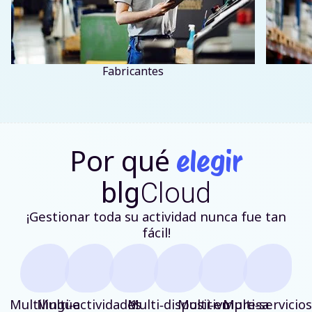
Fabricantes
Por qué
elegir
blg
Cloud
¡Gestionar toda su actividad nunca fue tan
fácil!
Multilingüe
Multi‑actividades
Multi‑dispositivo
1
Multi‑empresa
Multi‑servicios