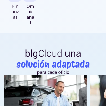
Fin
Om
anz
nic
as
ana
l
una
blg
Cloud
solución adaptada
para cada oficio