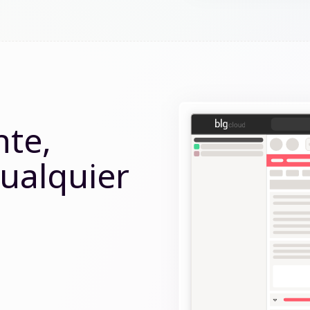
nte,
cualquier