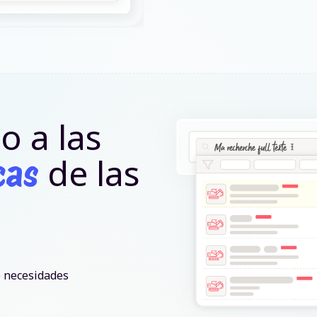
o a las
de las
cas
e necesidades