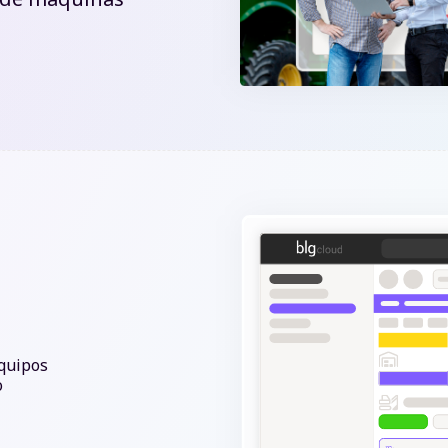
equipos
o