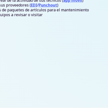
al de la actividad de sus técnicos (
app móvil
)
sus proveedores (
EDI
/
Punchout
)
 de paquetes de artículos para el mantenimiento
uipos a revisar o visitar