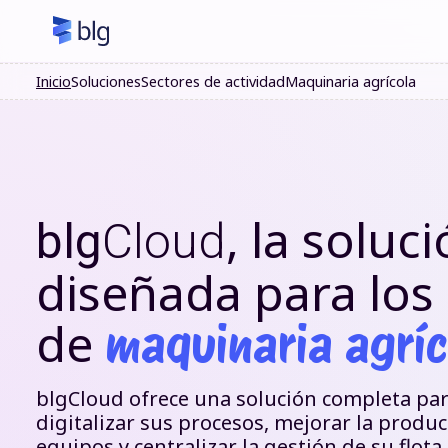
Inicio
Soluciones
Sectores de actividad
Maquinaria agrícola
, la soluc
blg
Cloud
diseñada para los 
de
maquinaria agríc
blgCloud ofrece una solución completa para
digitalizar sus procesos, mejorar la produc
equipos y centralizar la gestión de su flot