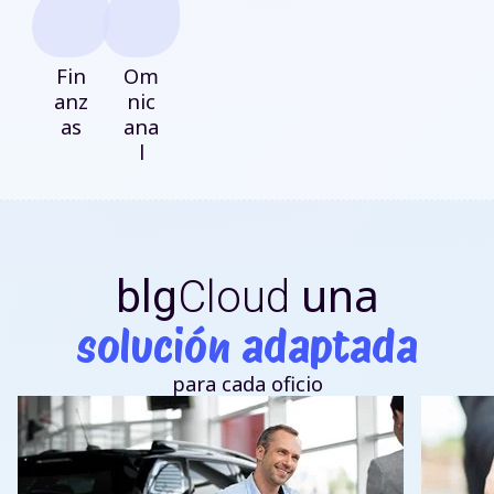
Fin
Om
anz
nic
as
ana
l
una
blg
Cloud
solución adaptada
para cada oficio