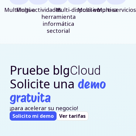
Multilingüe
Multi‑actividades
Multi‑dispositivo
1
Multi‑empresa
Multi‑servicios
herramienta
informática
sectorial
Pruebe
blg
Cloud
Solicite una
demo
gratuita
¡para acelerar su negocio!
Solicito mi demo
Ver tarifas