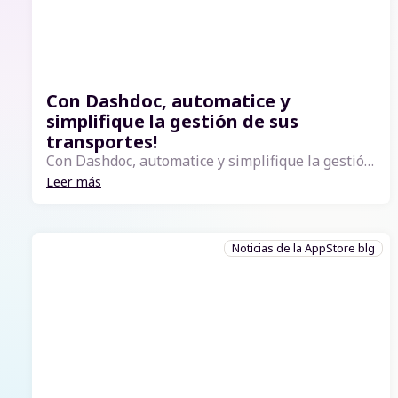
Con Dashdoc, automatice y
simplifique la gestión de sus
transportes!
Con Dashdoc, automatice y simplifique la gestión de sus transportes! Esta nueva conexión le permite: La sincronización de los pedidos de compra (gracias a las etiquetas) La transmisión directa a los transportistas La optimización de sus rutas de tra...
Leer más
Noticias de la AppStore blg