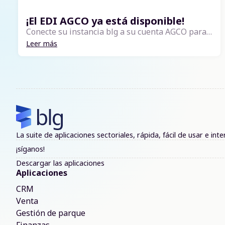
¡El EDI AGCO ya está disponible!
Conecte su instancia blg a su cuenta AGCO para automatizar sus pedidos, actualizaciones de artículos y sincronizaciones de precios. Simple, rápido y 100 % integrado. El EDI AGCO le permite conectar fácilmente su instancia blgCloud a su...
Leer más
La suite de aplicaciones sectoriales, rápida, fácil de usar e i
¡síganos!
Descargar las aplicaciones
Aplicaciones
CRM
Venta
Gestión de parque